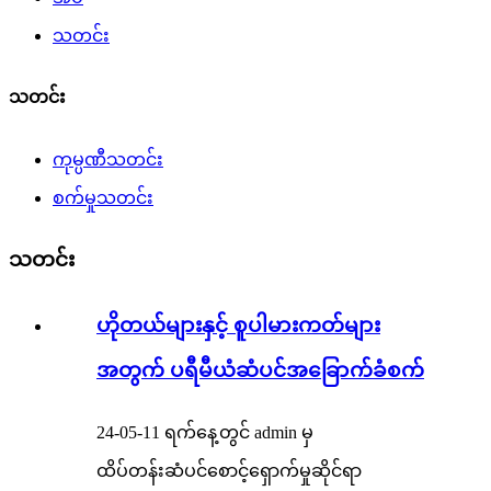
သတင်း
သတင်း
ကုမ္ပဏီသတင်း
စက်မှုသတင်း
သတင်း
ဟိုတယ်များနှင့် စူပါမားကတ်များ
အတွက် ပရီမီယံဆံပင်အခြောက်ခံစက်
24-05-11 ရက်နေ့တွင် admin မှ
ထိပ်တန်းဆံပင်စောင့်ရှောက်မှုဆိုင်ရာ