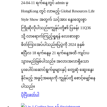
24-04-11 ရက်နေ့တွင် admin မှ
HongKong တွင် လာမည့် Global Resources Life
Style Show အတွက် သင့်အား နွေးထွေးစွာ
ကြိုဆိုလိုပါသည်။ကျွန်ုပ်တို့၏ ပြခန်း 11Q36
သို့ လာရောက်ကြည့်ရှုရန် လေးစားစွာ
ဖိတ်ကြားအပ်ပါသည်။ပြပွဲကို 2024 ခုနှစ်
ဧပြီလ 18 ရက်နေ့မှ 21 ရက်နေ့အထိ ကျင်းပ
သွားမည်ဖြစ်ပါသည်။ အလားအလာရှိသော
ပူးပေါင်းဆောင်ရွက်မှုများနှင့် တွေ့ဆုံ ဆွေးနွေး
နိုင်မည့် အခွင့်အရေးကို ကျွန်ုပ်တို့ စောင့်မျှော်နေ
ပါသည်။
ပိုပြီးဖတ်ပါ