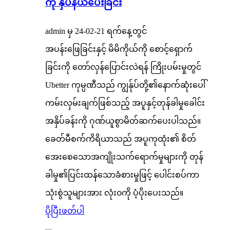
ကို နှိပ်နယ်ပေးခြင်း
admin မှ 24-02-21 ရက်နေ့တွင်
အပန်းဖြေခြင်းနှင့် မိမိကိုယ်ကို စောင့်ရှောက်
ခြင်းကို တော်လှန်ပြောင်းလဲရန် ကြိုးပမ်းမှုတွင်
Ubetter ကုမ္ပဏီသည် ကျွန်ုပ်တို့၏နောက်ဆုံးပေါ်
ကမ်းလှမ်းချက်ဖြစ်သည့် အပူနှင့်တုန်ခါမှုခေါင်း
အနှိပ်ခန်းကို ဂုဏ်ယူစွာမိတ်ဆက်ပေးပါသည်။
ခေတ်မီစက်ကိရိယာသည် အပူကုထုံး၏ စိတ်
အေးစေသောအကျိုးသက်ရောက်မှုများကို တုန်
ခါမှု၏ပြင်းထန်သောခံစားမှုဖြင့် ပေါင်းစပ်ကာ
သုံးစွဲသူများအား လုံး၀ကို ပံ့ပိုးပေးသည်။
ပိုပြီးဖတ်ပါ