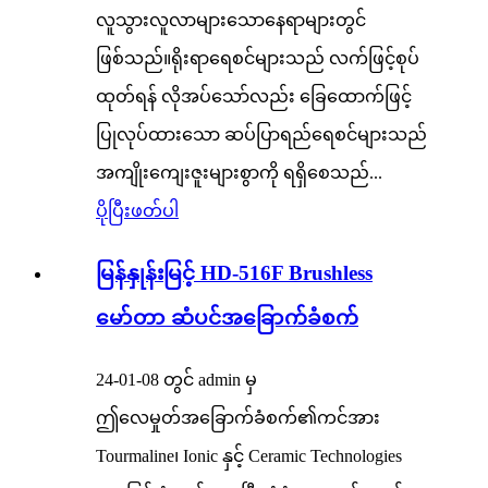
လူသွားလူလာများသောနေရာများတွင်
ဖြစ်သည်။ရိုးရာရေစင်များသည် လက်ဖြင့်စုပ်
ထုတ်ရန် လိုအပ်သော်လည်း ခြေထောက်ဖြင့်
ပြုလုပ်ထားသော ဆပ်ပြာရည်ရေစင်များသည်
အကျိုးကျေးဇူးများစွာကို ရရှိစေသည်...
ပိုပြီးဖတ်ပါ
မြန်နှုန်းမြင့် HD-516F Brushless
မော်တာ ဆံပင်အခြောက်ခံစက်
24-01-08 တွင် admin မှ
ဤလေမှုတ်အခြောက်ခံစက်၏ကင်အား
Tourmaline၊ Ionic နှင့် Ceramic Technologies