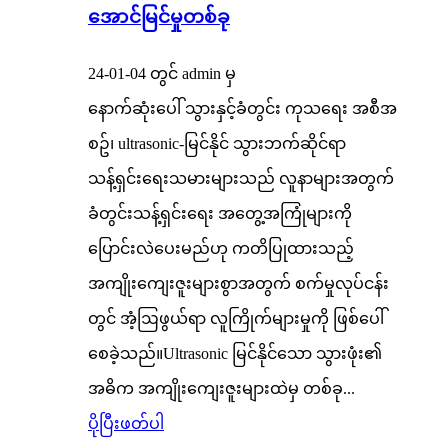
အောင်မြင်မှုတစ်ခု
24-01-04 တွင် admin မှ
နောက်ဆုံးပေါ် သွားနှင့်ခံတွင်း ကုသရေး အစီအ
စဥ်၊ ultrasonic-မြင်နိုင် သွားဘက်ဆိုင်ရာ
သန့်ရှင်းရေးသမားများသည် လူနာများအတွက်
ခံတွင်းသန့်ရှင်းရေး အတွေ့အကြုံများကို
ပြောင်းလဲပေးမည်ဟု ကတိပြုထားသည့်
အကျိုးကျေးဇူးများစွာအတွက် စက်မှုလုပ်ငန်း
တွင် အံ့ဩဖွယ်ရာ လူကြိုက်များမှုကို ဖြစ်ပေါ်
စေခဲ့သည်။Ultrasonic မြင်နိုင်သော သွားဖုံး၏
အဓိက အကျိုးကျေးဇူးများထဲမှ တစ်ခု...
ပိုပြီးဖတ်ပါ