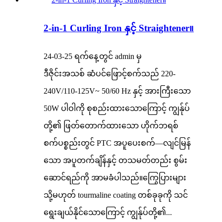
2-in-1 Curling Iron နှင့် Straightener။
24-03-25 ရက်နေ့တွင် admin မှ
ဒီဇိုင်းအသစ် ဆံပင်ဖြောင့်စက်သည် 220-
240V/110-125V~ 50/60 Hz နှင့် အားကြီးသော
50W ပါဝါကို စုစည်းထားသောကြောင့် ကျွန်ုပ်
တို့၏ ဖြတ်တောက်ထားသော ဟိုက်ဘရစ်
စက်ပစ္စည်းတွင် PTC အပူပေးစက်—လျင်မြန်
သော အပူတက်ချိန်နှင့် တသမတ်တည်း စွမ်း
ဆောင်ရည်ကို အာမခံပါသည်။ကြွေပြားများ
သို့မဟုတ် tourmaline coating တစ်ခုခုကို သင်
ရွေးချယ်နိုင်သောကြောင့် ကျွန်ုပ်တို့၏...