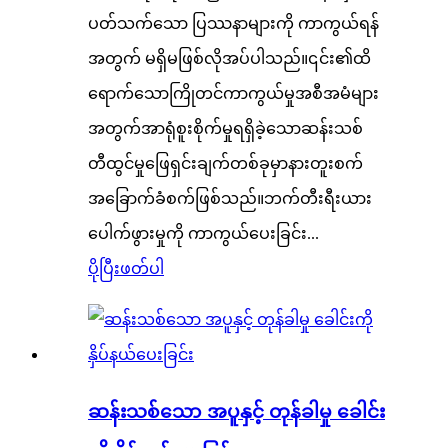
ပတ်သက်သော ပြဿနာများကို ကာကွယ်ရန်
အတွက် မရှိမဖြစ်လိုအပ်ပါသည်။၎င်း၏ထိ
ရောက်သောကြိုတင်ကာကွယ်မှုအစီအမံများ
အတွက်အာရုံစူးစိုက်မှုရရှိခဲ့သောဆန်းသစ်
တီထွင်မှုဖြေရှင်းချက်တစ်ခုမှာနားတူးစက်
အခြောက်ခံစက်ဖြစ်သည်။ဘက်တီးရီးယား
ပေါက်ဖွားမှုကို ကာကွယ်ပေးခြင်း...
ပိုပြီးဖတ်ပါ
ဆန်းသစ်သော အပူနှင့် တုန်ခါမှု ခေါင်း