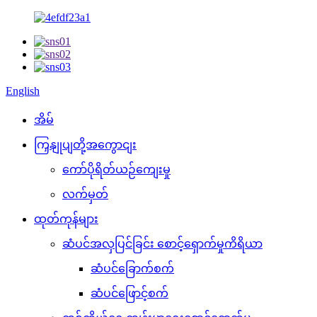
English
အိမ်
ကြှနျုပျတို့အကွောငျး
ကော်ပိုရိတ်ယဉ်ကျေးမှု
လက်မှတ်
ထုတ်ကုန်များ
ဆံပင်အလှပြင်ခြင်း စောင့်ရှောက်မှုကိရိယာ
ဆံပင်ခြောက်စက်
ဆံပင်ဖြောင့်စက်