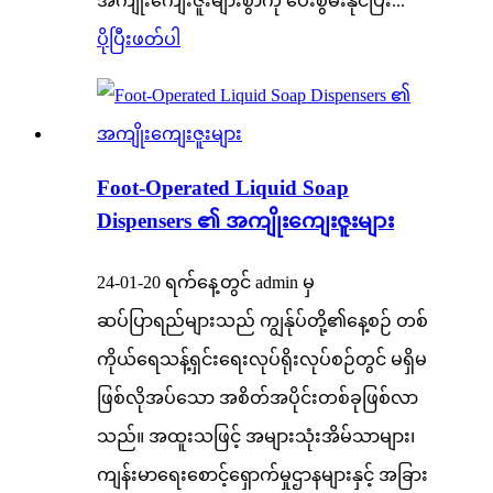
အကျိုးကျေးဇူးများစွာကို ပေးစွမ်းနိုင်ပြီး...
ပိုပြီးဖတ်ပါ
Foot-Operated Liquid Soap
Dispensers ၏ အကျိုးကျေးဇူးများ
24-01-20 ရက်နေ့တွင် admin မှ
ဆပ်ပြာရည်များသည် ကျွန်ုပ်တို့၏နေ့စဉ် တစ်
ကိုယ်ရေသန့်ရှင်းရေးလုပ်ရိုးလုပ်စဉ်တွင် မရှိမ
ဖြစ်လိုအပ်သော အစိတ်အပိုင်းတစ်ခုဖြစ်လာ
သည်။ အထူးသဖြင့် အများသုံးအိမ်သာများ၊
ကျန်းမာရေးစောင့်ရှောက်မှုဌာနများနှင့် အခြား