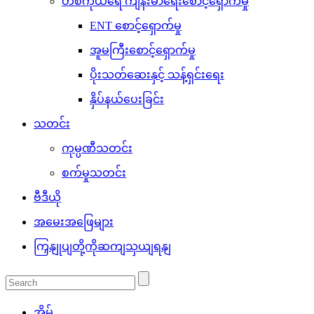
တစ်ကိုယ်ရေ ကျန်းမာရေးစောင့်ရှောက်မှု
ENT စောင့်ရှောက်မှု
အူမကြီးစောင့်ရှောက်မှု
ပိုးသတ်ဆေးနှင့် သန့်ရှင်းရေး
နှိပ်နယ်ပေးခြင်း
သတင်း
ကုမ္ပဏီသတင်း
စက်မှုသတင်း
ဗီဒီယို
အမေးအဖြေများ
ကြှနျုပျတို့ကိုဆကျသှယျရနျ
အိမ်