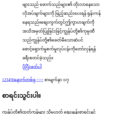
များသည် ဖောက်သည်များ၏ တိုးလာနေသော
လိုအပ်ချက်များကို ဖြည့်ဆည်းပေးရန် ရုန်းကန်
နေရသည်။စျေးကွက်တွင်ဤကွာဟချက်ကို
အသိအမှတ်ပြုခြင်းဖြင့်ကျွန်ုပ်တို့၏ကုမ္ပဏီ
သည်ကျွန်ုပ်တို့၏ခေတ်မီသောဆံပင်
စောင့်ရှောက်မှုစက်မှုလုပ်ငန်းကိုတော်လှန်ရန်
ခရီးစတင်ခဲ့သည်။
ပိုပြီးဖတ်ပါ
1
2
3
4
5
6
နောက်တစ်ခု >
>>
စာမျက်နှာ ၁/၇
စာရင်းသွင်းပါ။
ကျွန်ုပ်တို့၏ထုတ်ကုန်များ သို့မဟုတ် စျေးနှုန်းစာရင်းနှင့်