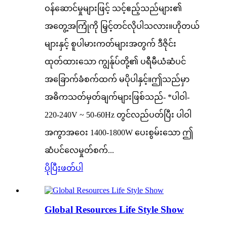
ဝန်ဆောင်မှုများဖြင့် သင့်ဧည့်သည်များ၏
အတွေ့အကြုံကို မြှင့်တင်လိုပါသလား။ဟိုတယ်
များနှင့် စူပါမားကတ်များအတွက် ဒီဇိုင်း
ထုတ်ထားသော ကျွန်ုပ်တို့၏ ပရီမီယံဆံပင်
အခြောက်ခံစက်ထက် မပိုပါနှင့်။ဤသည်မှာ
အဓိကသတ်မှတ်ချက်များဖြစ်သည်- *ပါဝါ-
220-240V ~ 50-60Hz တွင်လည်ပတ်ပြီး ပါဝါ
အကွာအဝေး 1400-1800W ပေးစွမ်းသော ဤ
ဆံပင်လေမှုတ်စက်...
ပိုပြီးဖတ်ပါ
Global Resources Life Style Show