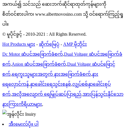
အကယ်၍ သင်သည် ဆေးဘက်ဆိုင်ရာထုတ်ကုန်များကို
စိတ်ဝင်စားပါက၊ www.albertnovosino.com သို့ ဝင်ရောက်ကြည့်ရှု
ပါ။
© မူပိုင်ခွင့် - 2010-2021 : All Rights Reserved.
Hot Products များ
-
ဆိုက်မြေပုံ
-
AMP မိုဘိုင်း
Dc Motor ဆံပင်အခြောက်ခံစက်
,
Dual Voltage ဆံပင်အခြောက်ခံ
စက်
,
Anion ဆံပင်အခြောက်ခံစက်
,
Dual Voltage ဆံပင်ဖြောင့်
စက်
,
ရေကူးသူများအတွက် နားအခြောက်ခံစက်
,
နား
ရေလှောင်ကန်
,
နှာခေါင်းရေသွင်းစနစ်
,
လျှပ်စစ်နှာခေါင်းစုပ်
စက်
,
အလိုအလျောက် ရေမြှုပ်ဆပ်ပြာရည်
,
အားပြန်သွင်းနိုင်သော
နားကြားကိရိယာများ
,
အီးမေးလ်ပို။ ပါ