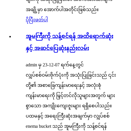
အချို့မှာ အောက်ပါအတိုင်းဖြစ်သည်။
ပိုပြီးဖတ်ပါ
အူမကြီးကို သန့်စင်ရန် အထိရောက်ဆုံး
နှင့် အဆင်ပြေဆုံးနည်းလမ်း
admin မှ 23-12-07 ရက်နေ့တွင်
လျှပ်စစ်ဝမ်းဗိုက်ပုံးကို အသုံးပြုခြင်းသည် ၎င်း
တို့၏ အစာခြေကျန်းမာရေးနှင့် အလုံးစုံ
ကျန်းမာရေးကို မြှင့်တင်လိုသူများအတွက် များ
စွာသော အကျိုးကျေးဇူးများ ရရှိစေပါသည်။
ပထမနှင့် အရေးကြီးဆုံးအချက်မှာ လျှပ်စစ်
enema bucket သည် အူမကြီးကို သန့်စင်ရန်