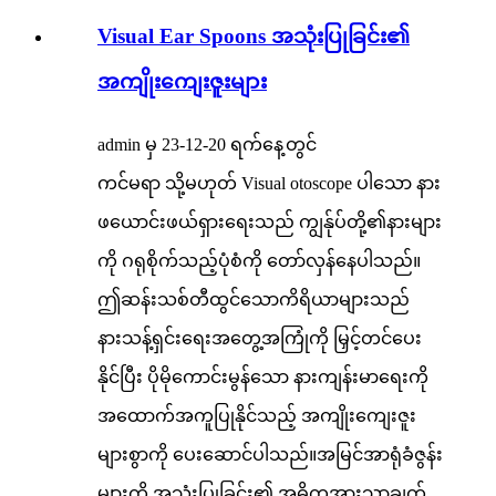
Visual Ear Spoons အသုံးပြုခြင်း၏
အကျိုးကျေးဇူးများ
admin မှ 23-12-20 ရက်နေ့တွင်
ကင်မရာ သို့မဟုတ် Visual otoscope ပါသော နား
ဖယောင်းဖယ်ရှားရေးသည် ကျွန်ုပ်တို့၏နားများ
ကို ဂရုစိုက်သည့်ပုံစံကို တော်လှန်နေပါသည်။
ဤဆန်းသစ်တီထွင်သောကိရိယာများသည်
နားသန့်ရှင်းရေးအတွေ့အကြုံကို မြှင့်တင်ပေး
နိုင်ပြီး ပိုမိုကောင်းမွန်သော နားကျန်းမာရေးကို
အထောက်အကူပြုနိုင်သည့် အကျိုးကျေးဇူး
များစွာကို ပေးဆောင်ပါသည်။အမြင်အာရုံခံဇွန်း
များကို အသုံးပြုခြင်း၏ အဓိကအားသာချက်