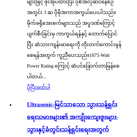
များဖြင့် ဖုံးအုပ်ထားပြီး ပုံစံအလှဆင်နေစဉ်
အတွင်း 3 ဆ ပိုမိုအကာအကွယ်ပေးပါသည်။
မိုက်ခရိုအေးစက်များသည် အပူဒဏ်ကြောင့်
ပျက်စီးခြင်းမှ ကာကွယ်ရန်နှင့် တောက်ပြောင်
ပြီး ဆံသားကျန်းမာရေးကို တိုးတက်ကောင်းမွန်
စေရန်အတွက် ကူညီပေးသည်။1875-Watt
Power Rating ကြောင့် ဆံပင်ခြောက်တာမြန်စေ
ပါတယ်...
ပိုပြီးဖတ်ပါ
Ultrasonic-မြင်သာသော သွားသန့်ရှင်း
ရေးသမားများ၏ အကျိုးကျေးဇူးများ-
သွားနှင့်ခံတွင်းသန့်ရှင်းရေးအတွက်