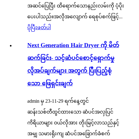
အဆင်ပြေပြီး ထိရောက်သောနည်းလမ်းကို ပံ့ပိုး
ပေးပါသည်။အလိုအလျောက် ရေစုပ်စက်ဖြင့်...
ပိုပြီးဖတ်ပါ
Next Generation Hair Dryer ကို မိတ်
ဆက်ခြင်း- သင့်ဆံပင်စောင့်ရှောက်မှု
လိုအပ်ချက်များ အတွက် ပြီးပြည့်စုံ
သော ဖြေရှင်းချက်
admin မှ 23-11-29 ရက်နေ့တွင်
ဆန်းသစ်တီထွင်ထားသော ဆံပင်အလှပြင်
ကိရိယာများ ၀ယ်လိုအား တိုးမြင့်လာသည်နှင့်
အမျှ သမားရိုးကျ ဆံပင်အခြောက်ခံစက်