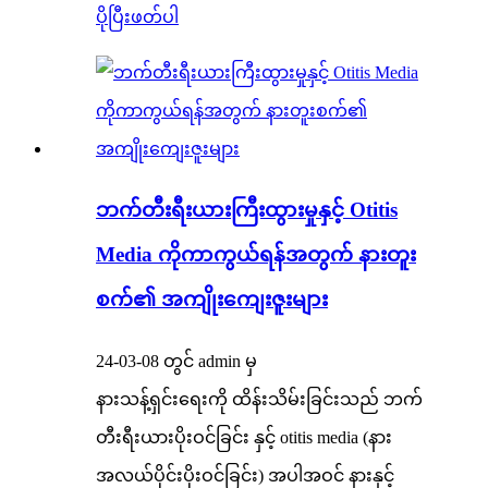
ပိုပြီးဖတ်ပါ
ဘက်တီးရီးယားကြီးထွားမှုနှင့် Otitis
Media ကိုကာကွယ်ရန်အတွက် နားတူး
စက်၏ အကျိုးကျေးဇူးများ
24-03-08 တွင် admin မှ
နားသန့်ရှင်းရေးကို ထိန်းသိမ်းခြင်းသည် ဘက်
တီးရီးယားပိုးဝင်ခြင်း နှင့် otitis media (နား
အလယ်ပိုင်းပိုးဝင်ခြင်း) အပါအဝင် နားနှင့်