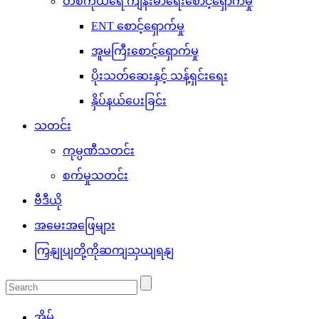
တစ်ကိုယ်ရေ ကျန်းမာရေးစောင့်ရှောက်မှု
ENT စောင့်ရှောက်မှု
အူမကြီးစောင့်ရှောက်မှု
ပိုးသတ်ဆေးနှင့် သန့်ရှင်းရေး
နှိပ်နယ်ပေးခြင်း
သတင်း
ကုမ္ပဏီသတင်း
စက်မှုသတင်း
ဗီဒီယို
အမေးအဖြေများ
ကြှနျုပျတို့ကိုဆကျသှယျရနျ
အိမ်