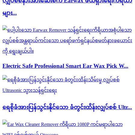
လျှပ်စစ်နားအားဆေးစက် Earwax ဖယ်ရှားရေးကိရိယာ
များ...
Electric Safe Professional Smart Ear Wax Pick W...
ရေစိုခံအားပြန်သွင်းနိုင်သော ခံတွင်းထိန်းလျှပ်စစ် Ultr...