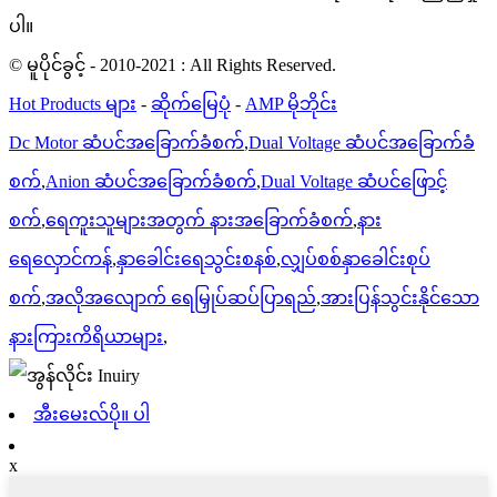
ပါ။
© မူပိုင်ခွင့် - 2010-2021 : All Rights Reserved.
Hot Products များ
-
ဆိုက်မြေပုံ
-
AMP မိုဘိုင်း
Dc Motor ဆံပင်အခြောက်ခံစက်
,
Dual Voltage ဆံပင်အခြောက်ခံ
စက်
,
Anion ဆံပင်အခြောက်ခံစက်
,
Dual Voltage ဆံပင်ဖြောင့်
စက်
,
ရေကူးသူများအတွက် နားအခြောက်ခံစက်
,
နား
ရေလှောင်ကန်
,
နှာခေါင်းရေသွင်းစနစ်
,
လျှပ်စစ်နှာခေါင်းစုပ်
စက်
,
အလိုအလျောက် ရေမြှုပ်ဆပ်ပြာရည်
,
အားပြန်သွင်းနိုင်သော
နားကြားကိရိယာများ
,
အီးမေးလ်ပို။ ပါ
x