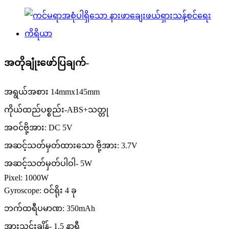
အတိုချုံးဖော်ပြချက်-
အရွယ်အစား 14mmx145mm
ကိုယ်ထည်ပစ္စည်း-ABS+သတ္တု
အဝင်ဗို့အား: DC 5V
အဆင့်သတ်မှတ်ထားသော ဗို့အား: 3.7V
အဆင့်သတ်မှတ်ပါဝါ- 5W
Pixel: 1000W
Gyroscope: ဝင်ရိုး 4 ခု
ဘက်ထရီပမာဏ: 350mAh
အားသွင်းချိန်- 1.5 နာရီ