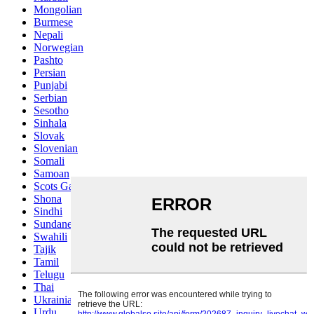
Mongolian
Burmese
Nepali
Norwegian
Pashto
Persian
Punjabi
Serbian
Sesotho
Sinhala
Slovak
Slovenian
Somali
Samoan
Scots Gaelic
Shona
Sindhi
Sundanese
Swahili
Tajik
Tamil
Telugu
Thai
Ukrainian
Urdu