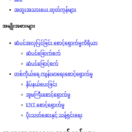
အထူးအသားပေး ထုတ်ကုန်များ
အမျိုးအစားများ
ဆံပင်အလှပြင်ခြင်း စောင့်ရှောက်မှုကိရိယာ
ဆံပင်ခြောက်စက်
ဆံပင်ဖြောင့်စက်
တစ်ကိုယ်ရေ ကျန်းမာရေးစောင့်ရှောက်မှု
နှိပ်နယ်ပေးခြင်း
အူမကြီးစောင့်ရှောက်မှု
ENT စောင့်ရှောက်မှု
ပိုးသတ်ဆေးနှင့် သန့်ရှင်းရေး