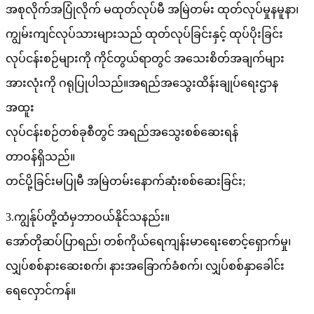
အစုလိုက်အပြုံလိုက် မထုတ်လုပ်မီ အမြဲတမ်း ထုတ်လုပ်မှုနမူနာ၊
ကျွမ်းကျင်လုပ်သားများသည် ထုတ်လုပ်ခြင်းနှင့် ထုပ်ပိုးခြင်း
လုပ်ငန်းစဉ်များကို ကိုင်တွယ်ရာတွင် အသေးစိတ်အချက်များ
အားလုံးကို ဂရုပြုပါသည်။အရည်အသွေးထိန်းချုပ်ရေးဌာန
အထူး
လုပ်ငန်းစဉ်တစ်ခုစီတွင် အရည်အသွေးစစ်ဆေးရန်
တာဝန်ရှိသည်။
တင်ပို့ခြင်းမပြုမီ အမြဲတမ်းနောက်ဆုံးစစ်ဆေးခြင်း;
3.ကျွန်ုပ်တို့ထံမှဘာဝယ်နိုင်သနည်း။
အော်တိုဆပ်ပြာရည်၊ တစ်ကိုယ်ရေကျန်းမာရေးစောင့်ရှောက်မှု၊
လျှပ်စစ်နားဆေးစက်၊ နားအခြောက်ခံစက်၊ လျှပ်စစ်နှာခေါင်း
ရေလှောင်ကန်။