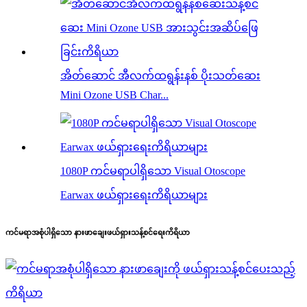
အိတ်ဆောင် အီလက်ထရွန်းနစ် ပိုးသတ်ဆေး
Mini Ozone USB Char...
1080P ကင်မရာပါရှိသော Visual Otoscope
Earwax ဖယ်ရှားရေးကိရိယာများ
ကင်မရာအစုံပါရှိသော နားဖာချေးဖယ်ရှားသန့်စင်ရေးကိရိယာ