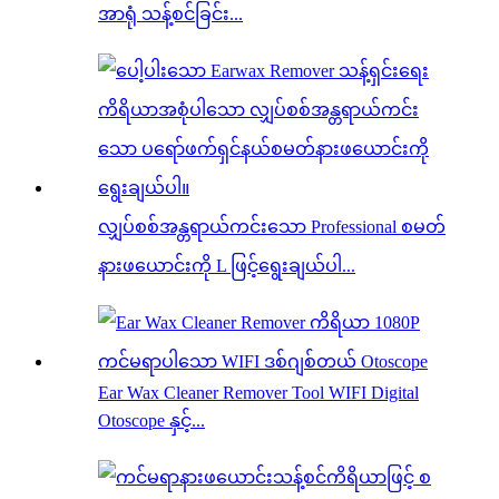
အာရုံ သန့်စင်ခြင်း...
လျှပ်စစ်အန္တရာယ်ကင်းသော Professional စမတ်
နားဖယောင်းကို L ဖြင့်ရွေးချယ်ပါ...
Ear Wax Cleaner Remover Tool WIFI Digital
Otoscope နှင့်...