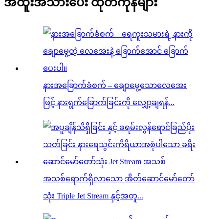
အထူးအသားပေး ထုတ်ကုန်များ
နားအခြောက်ခံစက် – ချောမွေ့သောလေအေး
ဖြင့် နားရွက်ခြောက်ခြင်းကို လျှော့ချရန်...
အသစ်ရောက်ရှိလာသော အိတ်ဆောင်မော်တော်
သုံး Triple Jet Stream နှင့်အတူ...