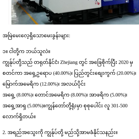
အမြဲမေးလေ့ရှိသောမေးခွန်းများ:
၁။ ငါတို့က ဘယ်သူလဲ။
ကျွန်ုပ်တို့သည် တရုတ်နိုင်ငံ၊ Zhejiang တွင် အခြေစိုက်ပြီး 2020 မှ
စတင်ကာ အရှေ့ဥရောပ (40.00%)၊ ပြည်တွင်းစျေးကွက် (20.00%)၊
မြောက်အမေရိက (12.00%)၊ အလယ်ပိုင်း
အရှေ့ (8.00%)၊ တောင်အမေရိက (8.00%)၊ အာဖရိက (5.00%)၊
အရှေ့အာရှ (5.00%)။ကျွန်တော်တို့ရုံးမှာ စုစုပေါင်း လူ 301-500
လောက်ရှိတယ်။
2. အရည်အသွေးကို ကျွန်ုပ်တို့ မည်သို့အာမခံနိုင်သနည်း။