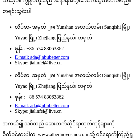
ထားခဲ့ပါ၊ ကျွန်ုပ်တို့သည် 24 နာရီအတွင်း ဆက်သွယ်ပေးပါမည်။
စာရင်းသွင်းပါ။
လိပ်စာ- အမှတ် ၂၈၊ Yunshan အလယ်လမ်း၊ Sanqishi မြို့၊
Yuyao မြို့၊ Zhejiang ပြည်နယ်၊ တရုတ်
ဖုန်း : +86 574 83063862
E-mail: ada@nbubetter.com
Skype: jialinfei@live.cn
လိပ်စာ- အမှတ် ၂၈၊ Yunshan အလယ်လမ်း၊ Sanqishi မြို့၊
Yuyao မြို့၊ Zhejiang ပြည်နယ်၊ တရုတ်
ဖုန်း : +86 574 83063862
E-mail: ada@nbubetter.com
Skype: jialinfei@live.cn
အကယ်၍ သင်သည် ဆေးဘက်ဆိုင်ရာထုတ်ကုန်များကို
စိတ်ဝင်စားပါက၊ www.albertnovosino.com သို့ ဝင်ရောက်ကြည့်ရှု