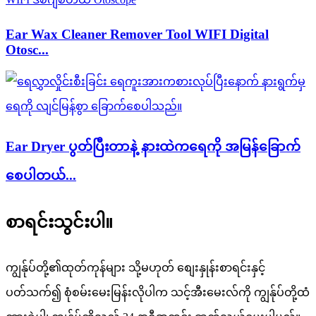
Ear Wax Cleaner Remover Tool WIFI Digital
Otosc...
Ear Dryer ပွတ်ပြီးတာနဲ့ နားထဲကရေကို အမြန်ခြောက်
စေပါတယ်...
စာရင်းသွင်းပါ။
ကျွန်ုပ်တို့၏ထုတ်ကုန်များ သို့မဟုတ် စျေးနှုန်းစာရင်းနှင့်
ပတ်သက်၍ စုံစမ်းမေးမြန်းလိုပါက သင့်အီးမေးလ်ကို ကျွန်ုပ်တို့ထံ