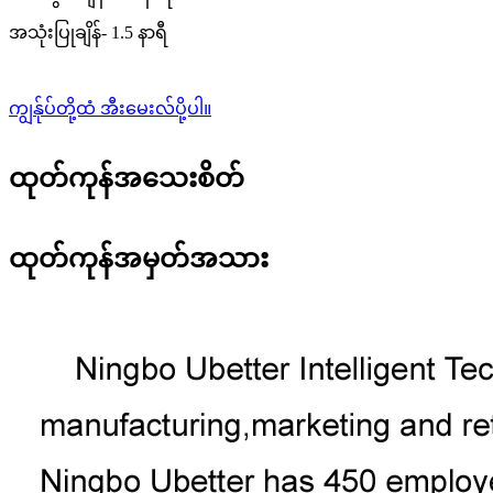
အသုံးပြုချိန်- 1.5 နာရီ
ကျွန်ုပ်တို့ထံ အီးမေးလ်ပို့ပါ။
ထုတ်ကုန်အသေးစိတ်
ထုတ်ကုန်အမှတ်အသား