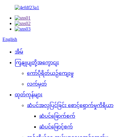
English
အိမ်
ကြှနျုပျတို့အကွောငျး
ကော်ပိုရိတ်ယဉ်ကျေးမှု
လက်မှတ်
ထုတ်ကုန်များ
ဆံပင်အလှပြင်ခြင်း စောင့်ရှောက်မှုကိရိယာ
ဆံပင်ခြောက်စက်
ဆံပင်ဖြောင့်စက်