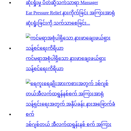
Ear Pressure Relief နားကိုက်ခြင်း အကြားအာရုံ
ဆုံးရှုံးခြင်းကို သက်သာစေခြင်း...
ကင်မရာအစုံပါရှိသော နားဖာချေးဖယ်ရှား
သန့်စင်ရေးကိရိယာ
ဒစ်ဂျစ်တယ် အီလက်ထရွန်းနစ် စက် အကြား