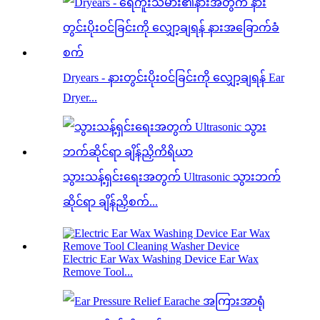
Dryears - နားတွင်းပိုးဝင်ခြင်းကို လျှော့ချရန် Ear
Dryer...
သွားသန့်ရှင်းရေးအတွက် Ultrasonic သွားဘက်
ဆိုင်ရာ ချိန်ညှိစက်...
Electric Ear Wax Washing Device Ear Wax
Remove Tool...