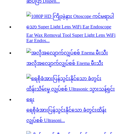
ဆပ်ပြာ Dispen...
Ear Wax Removal Tool Super Light Lens WiFi
Ear Endos...
အလိုအလျောက်လျှပ်စစ် Enema မီးသီး
ရေစိုခံအားပြန်သွင်းနိုင်သော ခံတွင်းထိန်း
လျှပ်စစ် Ultrasoni...