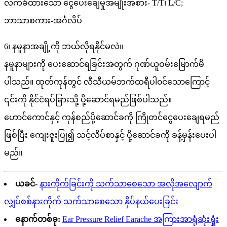
လက်ခံထားသော ငွေပေးချေမှုအမျိုးအစား- T/T၊ L/C;
ဘာသာစကား-အင်္ဂလိပ်
6၊ နမူနာအချို့ကို ဘယ်လိုရနိုင်မလဲ။
နမူနာများကို ပေးဆောင်ရခြင်းအတွက် ဂုဏ်ယူဝမ်းမြောက်မိ
ပါသည်။ ထုတ်ကုန်တွင် လီသီယမ်ဘက်ထရီပါ၀င်သောကြောင့်
၎င်းကို နိုင်ငံရပ်ခြားသို့ ပို့ဆောင်ရမည်ဖြစ်ပါသည်။
ဟောင်ကောင်နှင့် ကုန်စည်ပို့ဆောင်ခကို ကြိုတင်ငွေပေးချေရမည်
ဖြစ်ပြီး ကျေးဇူးပြု၍ သင့်လိပ်စာနှင့် ပို့ဆောင်ခကို ခန့်မှန်းပေးပါ
မည်။
ယခင်-
နားကိုက်ခြင်းကို သက်သာစေသော အလိုအလျောက်
လျှပ်စစ်နားကိုက် သက်သာစေသော နှိပ်နယ်ပေးခြင်း
နောက်တစ်ခု:
Ear Pressure Relief Earache အကြားအာရုံဆုံးရှုံး