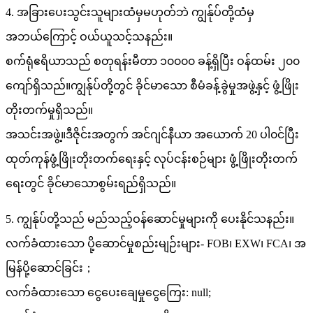
4. အခြားပေးသွင်းသူများထံမှမဟုတ်ဘဲ ကျွန်ုပ်တို့ထံမှ
အဘယ်ကြောင့် ဝယ်ယူသင့်သနည်း။
စက်ရုံဧရိယာသည် စတုရန်းမီတာ ၁၀၀၀၀ ခန့်ရှိပြီး ဝန်ထမ်း ၂၀၀
ကျော်ရှိသည်။ကျွန်ုပ်တို့တွင် ခိုင်မာသော စီမံခန့်ခွဲမှုအဖွဲ့နှင့် ဖွံ့ဖြိုး
တိုးတက်မှုရှိသည်။
အသင်းအဖွဲ့။ဒီဇိုင်းအတွက် အင်ဂျင်နီယာ အယောက် 20 ပါ၀င်ပြီး
ထုတ်ကုန်ဖွံ့ဖြိုးတိုးတက်ရေးနှင့် လုပ်ငန်းစဉ်များ ဖွံ့ဖြိုးတိုးတက်
ရေးတွင် ခိုင်မာသောစွမ်းရည်ရှိသည်။
5. ကျွန်ုပ်တို့သည် မည်သည့်ဝန်ဆောင်မှုများကို ပေးနိုင်သနည်း။
လက်ခံထားသော ပို့ဆောင်မှုစည်းမျဉ်းများ- FOB၊ EXW၊ FCA၊ အ
မြန်ပို့ဆောင်ခြင်း；
လက်ခံထားသော ငွေပေးချေမှုငွေကြေး: null;