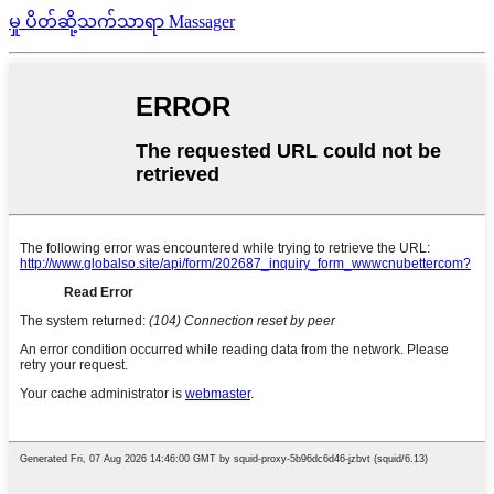
မှု ပိတ်ဆို့သက်သာရာ Massager