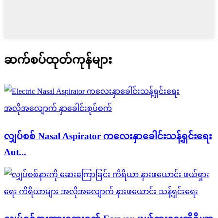
ဆက်စပ်ထုတ်ကုန်များ
လျှပ်စစ် Nasal Aspirator ကလေးနှာခေါင်းသန့်ရှင်းရေး
Aut...